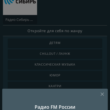
Радио Сибирь | Radio Sibir
Откройте для себя по жанру
ДЕТЯМ
CHILLOUT / ЛАУНЖ
КЛАССИЧЕСКАЯ МУЗЫКА
ЮМОР
КАНТРИ
ТАНЦЕВАЛЬНАЯ / ЭЛЕКТРОННАЯ МУЗЫКА
Радио FM России
МИРОВАЯ МУЗЫКА