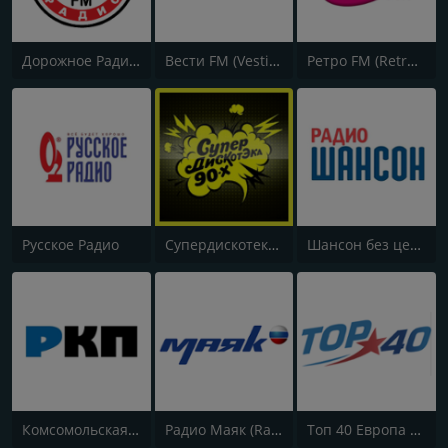
Дорожное Радио (Dorojnoe Radio)
Вести FM (Vesti FM)
Ретро FM (Retro FM)
Русское Радио
Супердискотека 90х Радио Рекорд (Radio Record 90s Superdisco)
Шансон без цензуры (Shanson bez cenzury)
Комсомольская правда (Komsomolskaya pravda)
Радио Маяк (Radio Mayak)
Топ 40 Европа Плюс (Top 40 Europa Plus)