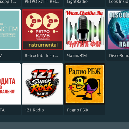
Радио Рекорд 1970-e
РЕТРО ХИТ - Retro Hit
LightRadio
FM
Retroclub: Instrumental
Чатик ФМ
DiscoBonu
ТА
1Z1 Radio
Радио РБЖ