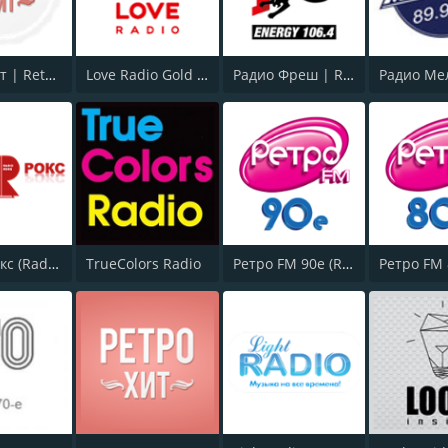
Ретро Хит | Retro Hit
Love Radio Gold (Лав Радио)
Радио Фреш | Radio Fresh
Радио Рокс (Radio ROKS 102 FM)
TrueColors Radio
Ретро FM 90e (Retro FM)