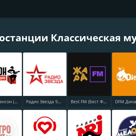
останции Классическая м
Радио Шансон (Chanson)
Радио Звезда 95.6 FM (Radio Zvezda)
Best FM (Бест ФМ)