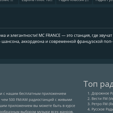
а и элегантности! MC FRANCE — это станция, где звучат
 шансона, аккордеона и современной французской поп-
Топ ра
Дорожное Ра
сии с нашим бесплатным приложением
Вести FM (Ve
ее чем 500 FM/AM радиостанций с живыми
Ретро FM (R
ашим приложением вы можете быть в курсе
Русское Рад
нообразным выбором музыки всех жанров.