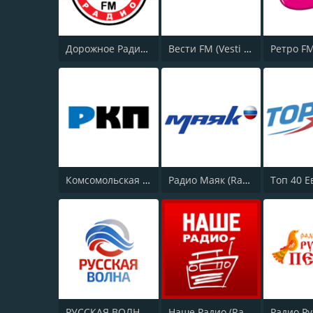
Дорожное Радио (Dorojnoe Radio)
Вести FM (Vesti FM)
Комсомольская правда (Komsomolskaya pravda)
Радио Маяк (Radio Mayak)
РУССКАЯ ВОЛНА - RUSSIAN WAVE
Наше Радио (Radio Nashe)