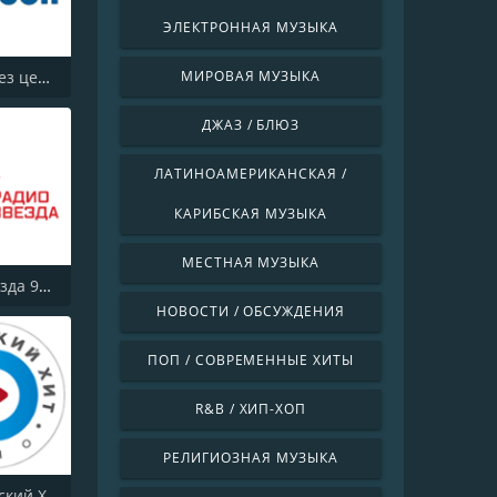
ЭЛЕКТРОННАЯ МУЗЫКА
Шансон без цензуры (Shanson bez cenzury)
МИРОВАЯ МУЗЫКА
ДЖАЗ / БЛЮЗ
ЛАТИНОАМЕРИКАНСКАЯ /
КАРИБСКАЯ МУЗЫКА
МЕСТНАЯ МУЗЫКА
Радио Звезда 95.6 FM (Radio Zvezda)
НОВОСТИ / ОБСУЖДЕНИЯ
ПОП / СОВРЕМЕННЫЕ ХИТЫ
R&B / ХИП-ХОП
РЕЛИГИОЗНАЯ МУЗЫКА
Радио Русский Хит