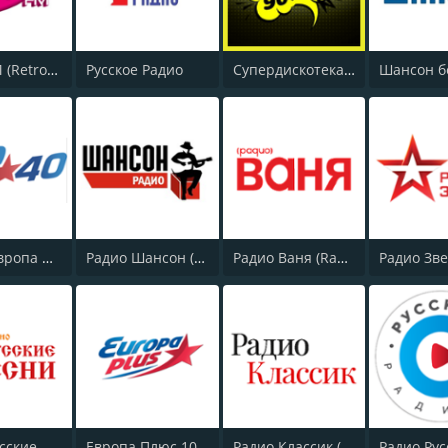
Ретро FM (Retro FM)
Русское Радио
Супердискотека 90х Радио Рекорд (Radio Record 90s Superdisco)
Топ 40 Европа Плюс (Top 40 Europa Plus)
Радио Шансон (Chanson)
Радио Ваня (Radio Vanya)
Радио Русские Песни | Russian Songs Radio | RuSongs
Европа Плюс 106.2 FM (Europa Plus)
Радио Классик (Radio Classic)