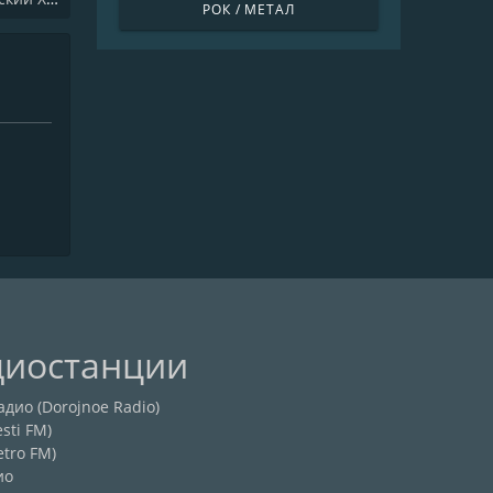
РОК / МЕТАЛ
диостанции
дио (Dorojnoe Radio)
sti FM)
etro FM)
ио