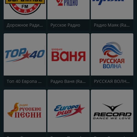
Дорожное Радио (Dorojnoe Radio)
Русское Радио
Радио Маяк (Radio Mayak)
Топ 40 Европа Плюс (Top 40 Europa Plus)
Радио Ваня (Radio Vanya)
РУССКАЯ ВОЛНА - RUSSIAN WAVE