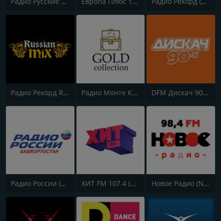
Радио Русские Песни | Russian Songs Radio | RuSongs
Европа Плюс 106.2 FM (Europa Plus)
Радио Рекорд (Radio Record)
Радио Рекорд Russian Mix (Radio Record Russian Mix)
Радио Монте Карло (Radio Monte Carlo)
DFM Дискач 90х (DFM Disco 90s)
Радио России (Radio Rossii) Вести Vesti
ХИТ FM 107.4 (Hit FM)
Новое Радио (New Radio, Novoe Radio)