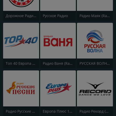
Дорожное Радио (Dorojnoe Radio)
Русское Радио
Радио Маяк (Radio Mayak)
Топ 40 Европа Плюс (Top 40 Europa Plus)
Радио Ваня (Radio Vanya)
РУССКАЯ ВОЛНА - RUSSIAN WAVE
Радио Русские Песни | Russian Songs Radio | RuSongs
Европа Плюс 106.2 FM (Europa Plus)
Радио Рекорд (Radio Record)