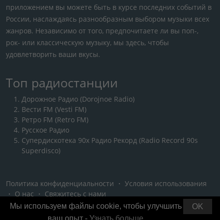
приложением вы можете быть в курсе последних событий в
России, наслаждаясь разнообразным выбором музыки всех
жанров. Независимо от того, предпочитаете ли вы поп-,
рок- или классическую музыку, мы здесь, чтобы
удовлетворить ваши вкусы.
Топ радиостанции
Дорожное Радио (Dorojnoe Radio)
Вести FM (Vesti FM)
Ретро FM (Retro FM)
Русское Радио
Супердискотека 90х Радио Рекорд (Radio Record 90s
Superdisco)
Политика конфиденциальности
・
Условия использования
・
О нас
・
Свяжитесь с нами
Мы используем файлы cookie, чтобы улучшить
OK
ваш опыт -
Узнать больше