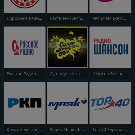
Дорожное Радио (Dorojnoe Radio)
Вести FM (Vesti FM)
Ретро FM (Retro FM)
Русское Радио
Супердискотека 90х Радио Рекорд (Radio Record 90s Superdisco)
Шансон без цензуры (Shanson bez cenzury)
Комсомольская правда (Komsomolskaya pravda)
Радио Маяк (Radio Mayak)
Топ 40 Европа Плюс (Top 40 Europa Plus)