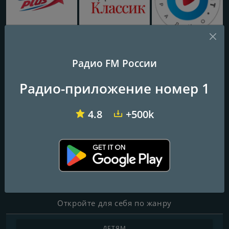
Европа Плюс 106.2 FM (Europa Plus)
Радио Классик (Radio Classic)
Радио Русский Хит
Радио FM России
Radio Caprice Grindcore
Радио-приложение номер 1
Частоты FM
4.8
+500k
Omsk
: Online
Контакты
Веб-сайт:
http://radcap.ru/grindcore.html
Откройте для себя по жанру
ДЕТЯМ