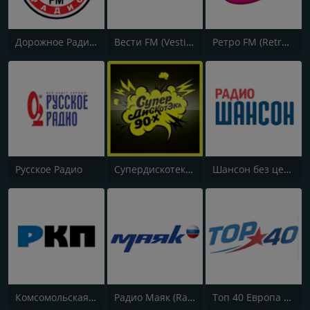
Дорожное Радио (Dorojnoe Radio)
Вести FM (Vesti FM)
Ретро FM (Retro FM)
Русское Радио
Супердискотека 90х Радио Рекорд (Radio Record 90s Superdisco)
Шансон без цензуры (Shanson bez cenzury)
Комсомольская правда (Komsomolskaya pravda)
Радио Маяк (Radio Mayak)
Топ 40 Европа Плюс (Top 40 Europa Plus)