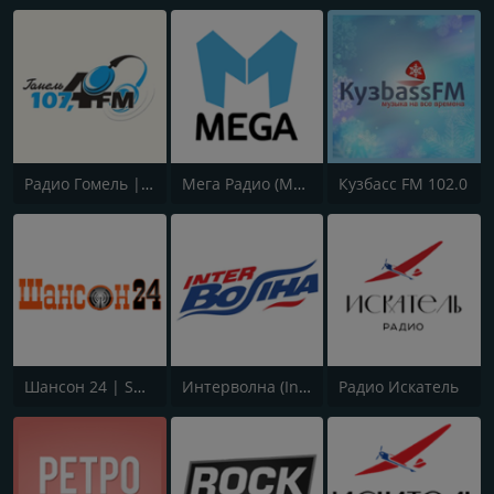
Радио Гомель | Гомельское Городское Радио | Gomel´radio | Gomelskoe
Мега Радио (MEGA RADIO)
Кузбасс FM 102.0
Шансон 24 | Shanson 24
Интерволна (Intervolna)
Радио Искатель