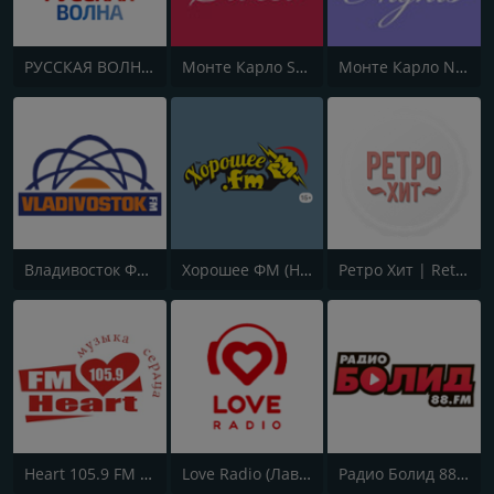
РУССКАЯ ВОЛНА - RUSSIAN WAVE
Монте Карло Sweet (Monte Carlo Sweet)
Монте Карло Nights (Monte Carlo Nights)
Владивосток ФМ | Vladivostok.FM
Хорошее ФМ (Horoshee FM)
Ретро Хит | Retro Hit
Heart 105.9 FM (Харт ФМ)
Love Radio (Лав Радио)
Радио Болид 88.0 (Bolid FM)