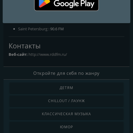
Ксения Грин Оля Морозова Максим Романов Варвара
Пивоварова Сергей В. Ольга Мещерская Антон Литвинов
Частоты FM
Saint Petersburg
: 90.6 FM
Контакты
Веб-сайт:
http://www.rddfm.ru/
Откройте для себя по жанру
ДЕТЯМ
CHILLOUT / ЛАУНЖ
КЛАССИЧЕСКАЯ МУЗЫКА
ЮМОР