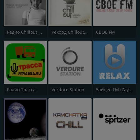
Радио Chillout | Chill | Record Chillout
Рекорд Chillout (Record Chillout)
CBOE FM
Радио Трасса
Verdure Station
Зайцев FM (Zaycev Relax)