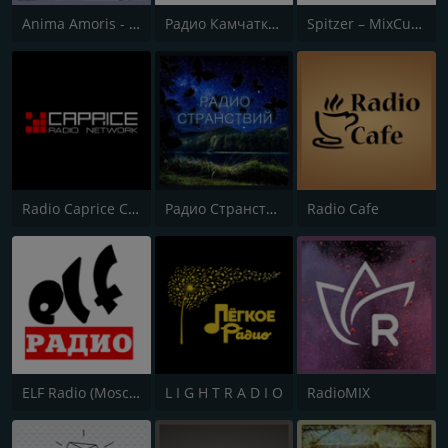
Anima Amoris - Ambient
Радио Камчатка Chill (Radio Kamchatka Live)
Spitzer – MixCult Ambient Channel
Radio Caprice Chill Out
Радио Странствий
Radio Cafe
ELF Radio (Moscow)
L I G H T R A D I O
RadioMIX