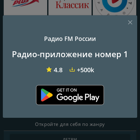
Европа Плюс 106.2 FM (Europa Plus)
Радио Классик (Radio Classic)
Радио Русский Хит
Радио FM России
Радио Рекорд Synthwave
Радио-приложение номер 1
Частоты FM
4.8
+500k
Saint Petersburg
: Online
Контакты
Веб-сайт:
https://www.radiorecord.ru/
Откройте для себя по жанру
ДЕТЯМ