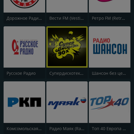
Дорожное Радио (Dorojnoe Radio)
Вести FM (Vesti FM)
Ретро FM (Retro FM)
Русское Радио
Супердискотека 90х Радио Рекорд (Radio Record 90s Superdisco)
Шансон без цензуры (Shanson bez cenzury)
Комсомольская правда (Komsomolskaya pravda)
Радио Маяк (Radio Mayak)
Топ 40 Европа Плюс (Top 40 Europa Plus)