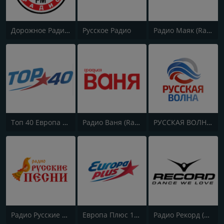
Дорожное Радио (Dorojnoe Radio)
Русское Радио
Радио Маяк (Radio Mayak)
Топ 40 Европа Плюс (Top 40 Europa Plus)
Радио Ваня (Radio Vanya)
РУССКАЯ ВОЛНА - RUSSIAN WAVE
Радио Русские Песни | Russian Songs Radio | RuSongs
Европа Плюс 106.2 FM (Europa Plus)
Радио Рекорд (Radio Record)