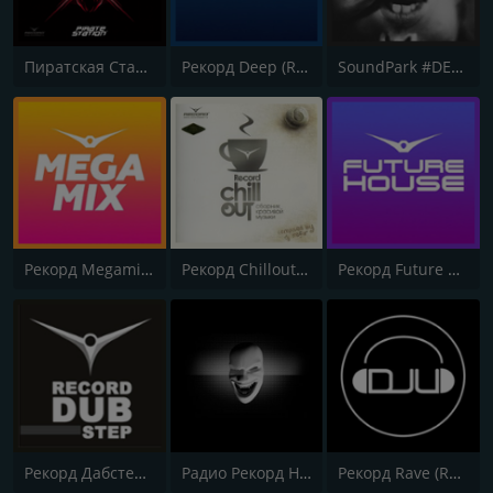
Пиратская Станция Радио Рекорд (Pirate Station Recorde Radio)
Рекорд Deep (Record Deep)
SoundPark #DEEP
Рекорд Megamix (Record Megamix)
Рекорд Chillout (Record Chillout)
Рекорд Future House (Record Future House)
Рекорд Дабстеп (Record Dubstep)
Радио Рекорд Hardstyle (Radio Record Hardstyle)
Рекорд Rave (Record Rave)