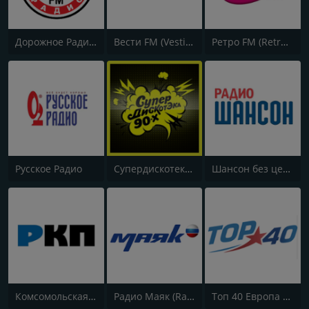
Дорожное Радио (Dorojnoe Radio)
Вести FM (Vesti FM)
Ретро FM (Retro FM)
Русское Радио
Супердискотека 90х Радио Рекорд (Radio Record 90s Superdisco)
Шансон без цензуры (Shanson bez cenzury)
Комсомольская правда (Komsomolskaya pravda)
Радио Маяк (Radio Mayak)
Топ 40 Европа Плюс (Top 40 Europa Plus)