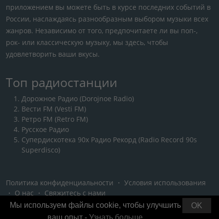
приложением вы можете быть в курсе последних событий в
России, наслаждаясь разнообразным выбором музыки всех
жанров. Независимо от того, предпочитаете ли вы поп-,
рок- или классическую музыку, мы здесь, чтобы
удовлетворить ваши вкусы.
Топ радиостанции
Дорожное Радио (Dorojnoe Radio)
Вести FM (Vesti FM)
Ретро FM (Retro FM)
Русское Радио
Супердискотека 90х Радио Рекорд (Radio Record 90s
Superdisco)
Политика конфиденциальности
・
Условия использования
・
О нас
・
Свяжитесь с нами
Мы используем файлы cookie, чтобы улучшить
OK
ваш опыт -
Узнать больше