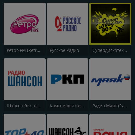
Ретро FM (Retro FM)
Русское Радио
Супердискотека 90х Радио Рекорд (Radio Record 90s Superdisco)
Шансон без цензуры (Shanson bez cenzury)
Комсомольская правда (Komsomolskaya pravda)
Радио Маяк (Radio Mayak)