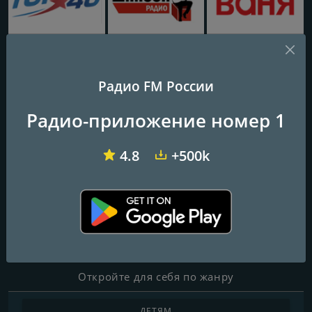
Топ 40 Европа Плюс (Top 40 Europa Plus)
Радио Шансон (Chanson)
Радио Ваня (Radio Vanya)
Радио FM России
Rock Arsenal
Радио-приложение номер 1
Частоты FM
4.8
+500k
Yekaterinburg
: 104.5 FM
Контакты
Веб-сайт:
http://www.rockarsenal.ru/
Откройте для себя по жанру
ДЕТЯМ