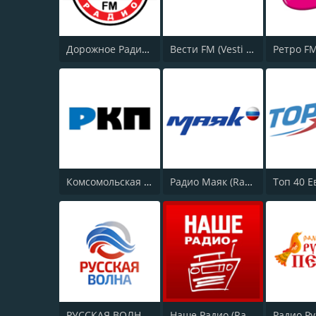
Дорожное Радио (Dorojnoe Radio)
Вести FM (Vesti FM)
Комсомольская правда (Komsomolskaya pravda)
Радио Маяк (Radio Mayak)
РУССКАЯ ВОЛНА - RUSSIAN WAVE
Наше Радио (Radio Nashe)