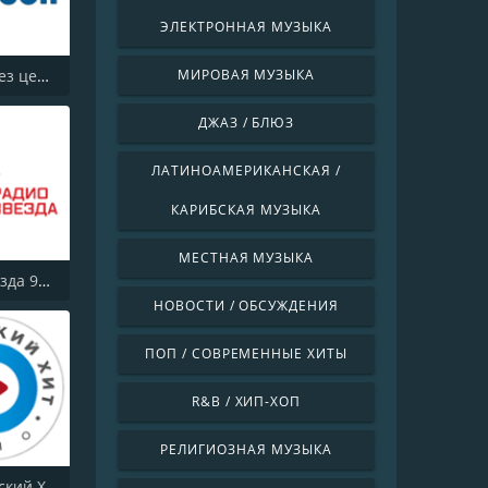
ЭЛЕКТРОННАЯ МУЗЫКА
Шансон без цензуры (Shanson bez cenzury)
МИРОВАЯ МУЗЫКА
ДЖАЗ / БЛЮЗ
ЛАТИНОАМЕРИКАНСКАЯ /
КАРИБСКАЯ МУЗЫКА
МЕСТНАЯ МУЗЫКА
Радио Звезда 95.6 FM (Radio Zvezda)
НОВОСТИ / ОБСУЖДЕНИЯ
ПОП / СОВРЕМЕННЫЕ ХИТЫ
R&B / ХИП-ХОП
РЕЛИГИОЗНАЯ МУЗЫКА
Радио Русский Хит