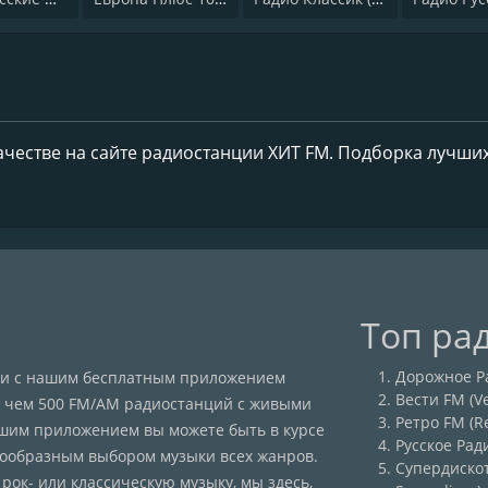
ачестве на сайте радиостанции ХИТ FM. Подборка лучши
Топ ра
Дорожное Ра
сии с нашим бесплатным приложением
Вести FM (Ve
ее чем 500 FM/AM радиостанций с живыми
Ретро FM (R
ашим приложением вы можете быть в курсе
Русское Рад
нообразным выбором музыки всех жанров.
Супердискот
 рок- или классическую музыку, мы здесь,