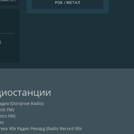
РОК / МЕТАЛ
х
диостанции
дио (Dorojnoe Radio)
sti FM)
etro FM)
ио
ека 90х Радио Рекорд (Radio Record 90s