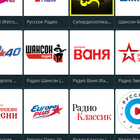
Ретро FM (Retro FM)
Русское Радио
Супердискотека 90х Радио Рекорд (Radio Record 90s Superdisco)
Топ 40 Европа Плюс (Top 40 Europa Plus)
Радио Шансон (Chanson)
Радио Ваня (Radio Vanya)
Радио Русские Песни | Russian Songs Radio | RuSongs
Европа Плюс 106.2 FM (Europa Plus)
Радио Классик (Radio Classic)