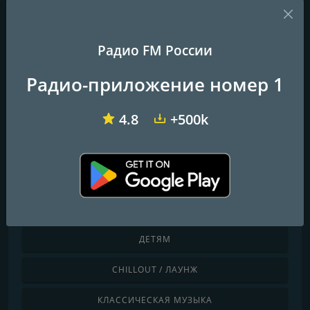
Радио FM России
Европа Плюс 106.2 FM (Europa Plus)
Радио Классик (Radio Classic)
Радио Русский Хит
Радио-приложение номер 1
SCOOTER
4.8
+500k
Треки легендарного немецкого музыкального коллектива.
«Fire», «How Much is The Fish?» и не только!
Откройте для себя по жанру
ДЕТЯМ
CHILLOUT / ЛАУНЖ
КЛАССИЧЕСКАЯ МУЗЫКА