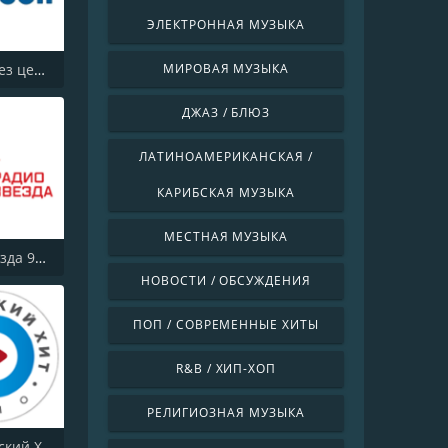
ЭЛЕКТРОННАЯ МУЗЫКА
Шансон без цензуры (Shanson bez cenzury)
МИРОВАЯ МУЗЫКА
ДЖАЗ / БЛЮЗ
ЛАТИНОАМЕРИКАНСКАЯ /
КАРИБСКАЯ МУЗЫКА
МЕСТНАЯ МУЗЫКА
Радио Звезда 95.6 FM (Radio Zvezda)
НОВОСТИ / ОБСУЖДЕНИЯ
ПОП / СОВРЕМЕННЫЕ ХИТЫ
R&B / ХИП-ХОП
РЕЛИГИОЗНАЯ МУЗЫКА
Радио Русский Хит