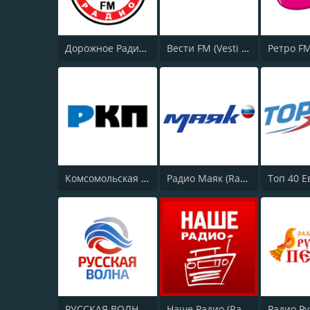
Дорожное Радио (Dorojnoe Radio)
Вести FM (Vesti FM)
Комсомольская правда (Komsomolskaya pravda)
Радио Маяк (Radio Mayak)
РУССКАЯ ВОЛНА - RUSSIAN WAVE
Наше Радио (Radio Nashe)