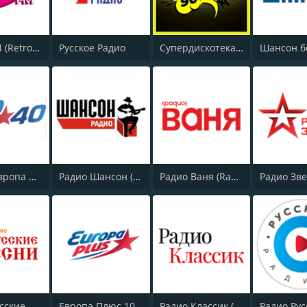
Ретро FM (Retro FM)
Русское Радио
Супердискотека 90х Радио Рекорд (Radio Record 90s Superdisco)
Топ 40 Европа Плюс (Top 40 Europa Plus)
Радио Шансон (Chanson)
Радио Ваня (Radio Vanya)
Радио Русские Песни | Russian Songs Radio | RuSongs
Европа Плюс 106.2 FM (Europa Plus)
Радио Классик (Radio Classic)