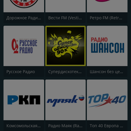
Дорожное Радио (Dorojnoe Radio)
Вести FM (Vesti FM)
Ретро FM (Retro FM)
Русское Радио
Супердискотека 90х Радио Рекорд (Radio Record 90s Superdisco)
Шансон без цензуры (Shanson bez cenzury)
Комсомольская правда (Komsomolskaya pravda)
Радио Маяк (Radio Mayak)
Топ 40 Европа Плюс (Top 40 Europa Plus)