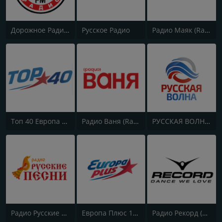
Дорожное Радио (Dorojnoe Radio)
Русское Радио
Радио Маяк (Radio Mayak)
Топ 40 Европа Плюс (Top 40 Europa Plus)
Радио Ваня (Radio Vanya)
РУССКАЯ ВОЛНА - RUSSIAN WAVE
Радио Русские Песни | Russian Songs Radio | RuSongs
Европа Плюс 106.2 FM (Europa Plus)
Радио Рекорд (Radio Record)