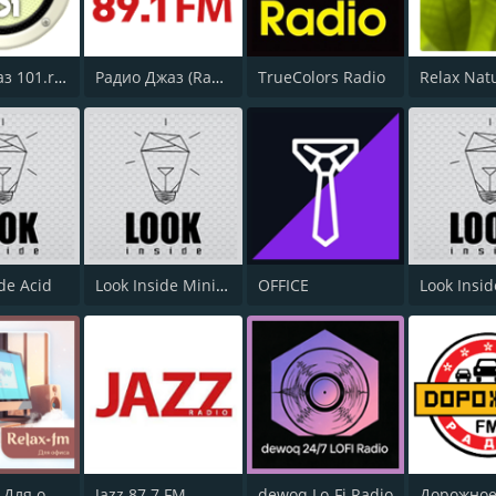
Смут Джаз 101.ru Smooth Jazz
Радио Джаз (Radio Jazz - Jazz Legends)
TrueColors Radio
Relax Nat
ide Acid
Look Inside Minimal
OFFICE
Look Insi
Relax FM Для офиса
Jazz 87.7 FM
dewoq Lo-Fi Radio