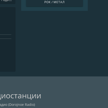
РОК / МЕТАЛ
диостанции
дио (Dorojnoe Radio)