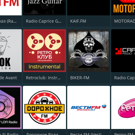
Радио Джаз (Radio Jazz - Jazz Legends)
Radio Caprice Guitar Jazz
KAIF.FM
MOTORADI
ide Avant
Retroclub: Instrumental
BIKER-FM
-Fi Radio
Дорожное Радио (Dorojnoe Radio)
Вести FM (Vesti FM)