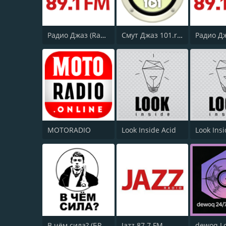
Радио Джаз (Radio Jazz - Jazz Vocals)
Смут Джаз 101.ru Smooth Jazz
MOTORADIO
Look Inside Acid
Look Ins
В чём сила? (БРАТ2)
Jazz 87.7 FM
dewoq Lo