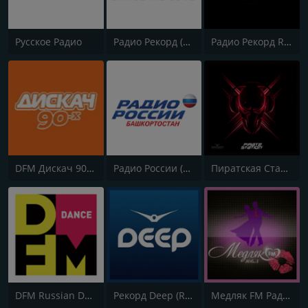
Русское Радио
Радио Рекорд (Radio Record)
Радио Рекорд Russian Mix (Radio Record Russian Mix)
DFM Дискач 90х (DFM Disco 90s)
Радио России (Radio Rossii) Вести Vesti
Пиратская Станция Радио Рекорд (Pirate Station Recorde Radio)
DFM Russian Dance
Рекорд Deep (Record Deep)
Медляк FM Радио Рекорд (Medlyak FM Radio Record)