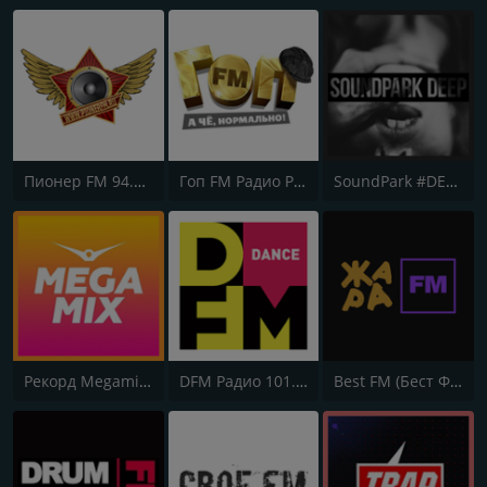
Пионер FM 94.0 (Pioner FM)
Гоп FM Радио Рекорд (Gop FM Radio Record)
SoundPark #DEEP
Рекорд Megamix (Record Megamix)
DFM Радио 101.2 FM (DFM Radio)
Best FM (Бест ФМ)