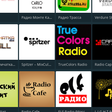
M
Радио Монте Карло Санкт-Петербург 105.9 FM (Monte Carlo Saint-Petersburg)
Радио Трасса
Verdure S
Радио Камчатка Chill (Radio Kamchatka Live)
Spitzer – MixCult Ambient Channel
TrueColors Radio
 Хит
Radio Cafe
ELF Radio (Moscow)
L I G H T R