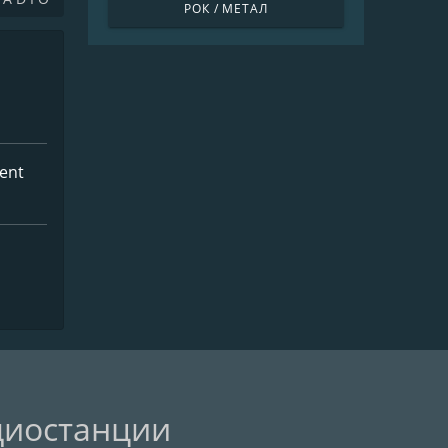
РОК / МЕТАЛ
rent
диостанции