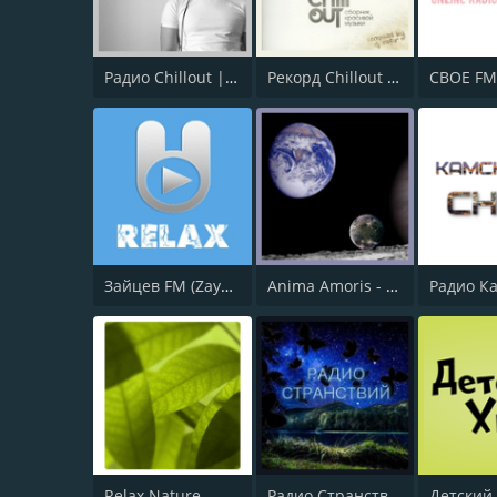
Радио Chillout | Chill | Record Chillout
Рекорд Chillout (Record Chillout)
CBOE F
Зайцев FM (Zaycev Relax)
Anima Amoris - Ambient
Relax Nature
Радио Странствий
Детский