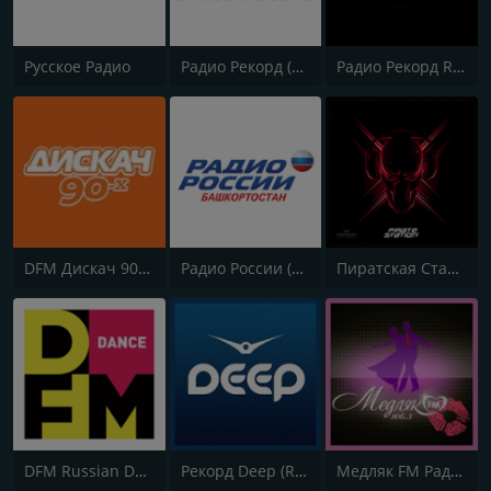
Русское Радио
Радио Рекорд (Radio Record)
Радио Рекорд Russian Mix (Radio Record Russian Mix)
DFM Дискач 90х (DFM Disco 90s)
Радио России (Radio Rossii) Вести Vesti
Пиратская Станция Радио Рекорд (Pirate Station Recorde Radio)
DFM Russian Dance
Рекорд Deep (Record Deep)
Медляк FM Радио Рекорд (Medlyak FM Radio Record)