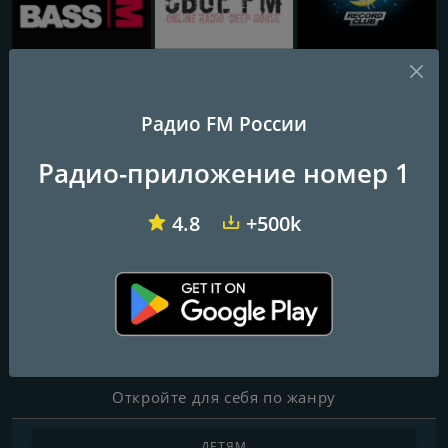
DNB FM - Drum and Bass FM
CBOE FM
Радио Рекорд Club (Radio Record Club)
Радио FM России
Anima Amoris - New Age
Радио-приложение номер 1
Частоты FM
4.8
+500k
Moscow
: Online
Контакты
Веб-сайт:
http://anima.sknt.ru/
Откройте для себя по жанру
ДЕТЯМ