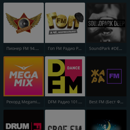
Пионер FM 94.0 (Pioner FM)
Гоп FM Радио Рекорд (Gop FM Radio Record)
SoundPark #DEEP
Рекорд Megamix (Record Megamix)
DFM Радио 101.2 FM (DFM Radio)
Best FM (Бест ФМ)